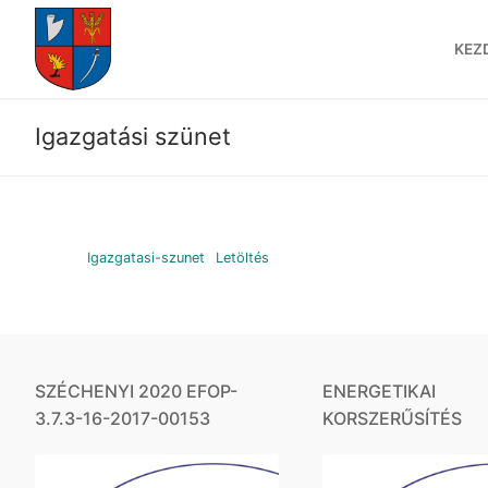
Ugrás
a
KEZ
tartalomra
Igazgatási szünet
Igazgatasi-szunet
Letöltés
SZÉCHENYI 2020 EFOP-
ENERGETIKAI
3.7.3-16-2017-00153
KORSZERŰSÍTÉS