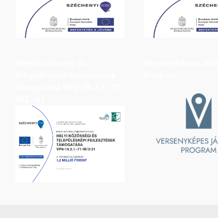
Helyi közösségi és
Versenyképes Jár
településképi fejlesztések
Program
támogatása VP6-19.2.1.-71-
III/2.-21