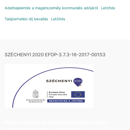
Adatbejelentés a magánszemély kommunális adójáról
Letöltés
Talajterhelési díj bevallás
Letöltés
SZÉCHENYI 2020 EFOP-3.7.3-16-2017-00153
Helyi közösségi és településképi fejlesztések
támogatása VP6-19.2.1.-71-III/2.-21