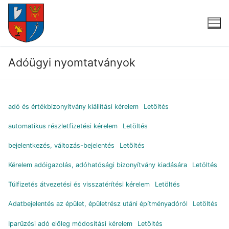
Ugrás
a
tartalomra
Adóügyi nyomtatványok
adó és értékbizonyítvány kiállítási kérelem
Letöltés
automatikus részletfizetési kérelem
Letöltés
bejelentkezés, változás-bejelentés
Letöltés
Kérelem adóigazolás, adóhatósági bizonyítvány kiadására
Letöltés
Túlfizetés átvezetési és visszatérítési kérelem
Letöltés
Adatbejelentés az épület, épületrész utáni építményadóról
Letöltés
Iparűzési adó előleg módosítási kérelem
Letöltés