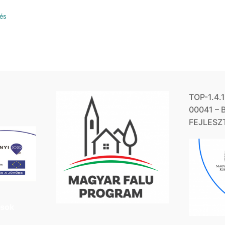
tés
TOP-1.4.
00041 –
FEJLESZ
ások