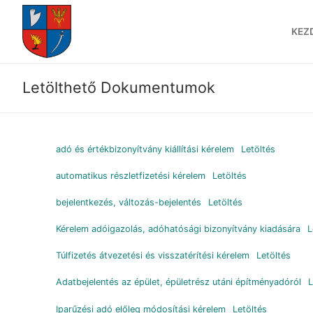
Ugrás
a
KEZ
tartalomra
Letölthető Dokumentumok
adó és értékbizonyítvány kiállítási kérelem
Letöltés
automatikus részletfizetési kérelem
Letöltés
bejelentkezés, változás-bejelentés
Letöltés
Kérelem adóigazolás, adóhatósági bizonyítvány kiadására
L
Túlfizetés átvezetési és visszatérítési kérelem
Letöltés
Adatbejelentés az épület, épületrész utáni építményadóról
L
Iparűzési adó előleg módosítási kérelem
Letöltés