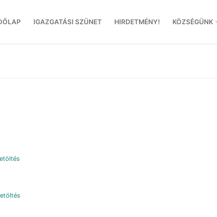
DŐLAP
IGAZGATÁSI SZÜNET
HIRDETMÉNY!
KÖZSÉGÜNK
etöltés
etöltés