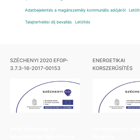
Adatbejelentés a magánszemély kommunális adójáról
Letöl
Talajterhelési díj bevallás
Letöltés
SZÉCHENYI 2020 EFOP-
ENERGETIKAI
3.7.3-16-2017-00153
KORSZERŰSÍTÉS
Helyi közösségi és
Versenyképes Jár
településképi fejlesztések
Program