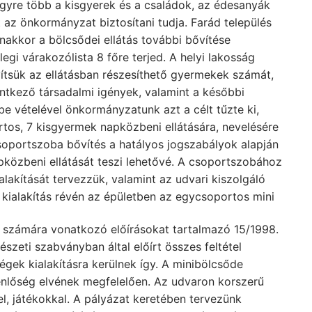
egyre több a kisgyerek és a családok, az édesanyák
 az önkormányzat biztosítani tudja. Farád település
nakkor a bölcsődei ellátás további bővítése
egi várakozólista 8 főre terjed. A helyi lakosság
vítsük az ellátásban részesíthető gyermekek számát,
ntkező társadalmi igények, valamint a későbbi
 vételével önkormányzatunk azt a célt tűzte ki,
os, 7 kisgyermek napközbeni ellátására, nevelésére
csoportszoba bővítés a hatályos jogszabályok alapján
pközbeni ellátását teszi lehetővé. A csoportszobához
lakítását tervezzük, valamint az udvari kiszolgáló
 kialakítás révén az épületben az egycsoportos mini
számára vonatkozó előírásokat tartalmazó 15/1998.
szeti szabványban által előírt összes feltétel
ségek kialakításra kerülnek így. A minibölcsőde
enlőség elvének megfelelően. Az udvaron korszerű
l, játékokkal. A pályázat keretében tervezünk