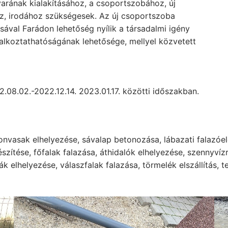
arának kialakításához, a csoportszobához, új
ez, irodához szükségesek. Az új csoportszoba
sával Farádon lehetőség nyílik a társadalmi igény
glalkoztathatóságának lehetősége, mellyel közvetett
.08.02.-2022.12.14. 2023.01.17. közötti időszakban.
onvasak elhelyezése, sávalap betonozása, lábazati falazóele
szítése, főfalak falazása, áthidalók elhelyezése, szennyvízr
 elhelyezése, válaszfalak falazása, törmelék elszállítás, 