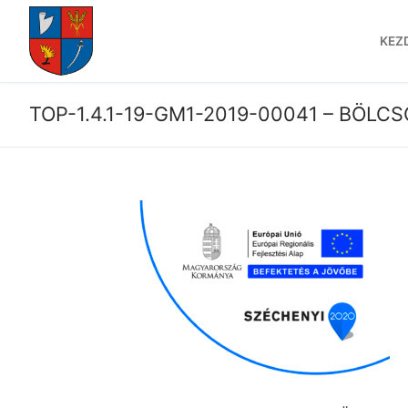
Ugrás
a
KEZ
tartalomra
TOP-1.4.1-19-GM1-2019-00041 – BÖLC