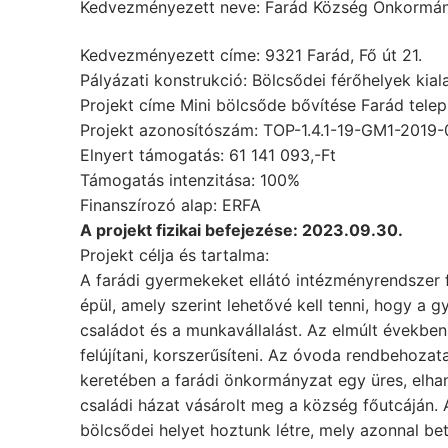
Kedvezményezett neve: Farád Község Önkormá
Kedvezményezett címe: 9321 Farád, Fő út 21.
Pályázati konstrukció: Bölcsődei férőhelyek kial
Projekt címe Mini bölcsőde bővítése Farád tele
Projekt azonosítószám: TOP-1.4.1-19-GM1-2019
Elnyert támogatás: 61 141 093,-Ft
Támogatás intenzitása: 100%
Finanszírozó alap: ERFA
A projekt fizikai befejezése: 2023.09.30.
Projekt célja és tartalma:
A farádi gyermekeket ellátó intézményrendszer 
épül, amely szerint lehetővé kell tenni, hogy a
családot és a munkavállalást. Az elmúlt években
felújítani, korszerűsíteni. Az óvoda rendbehozat
keretében a farádi önkormányzat egy üres, elhan
családi házat vásárolt meg a község főutcáján. Át
bölcsődei helyet hoztunk létre, mely azonnal bete