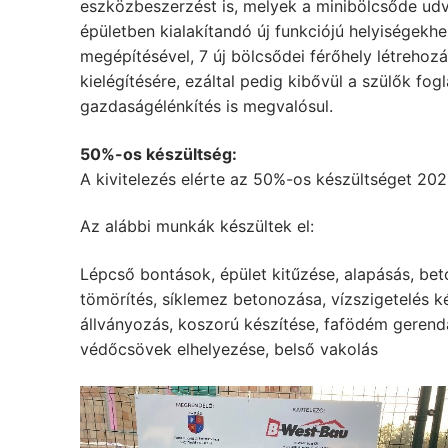
eszközbeszerzést is, melyek a minibölcsőde udv
épületben kialakítandó új funkciójú helyiségekh
megépítésével, 7 új bölcsődei férőhely létrehozá
kielégítésére, ezáltal pedig kibővül a szülők fo
gazdaságélénkítés is megvalósul.
50%-os készültség:
A kivitelezés elérte az 50%-os készültséget 2022
Az alábbi munkák készültek el:
Lépcső bontások, épület kitűzése, alapásás, bet
tömörítés, síklemez betonozása, vízszigetelés ké
állványozás, koszorú készítése, fafödém gerendák
védőcsövek elhelyezése, belső vakolás