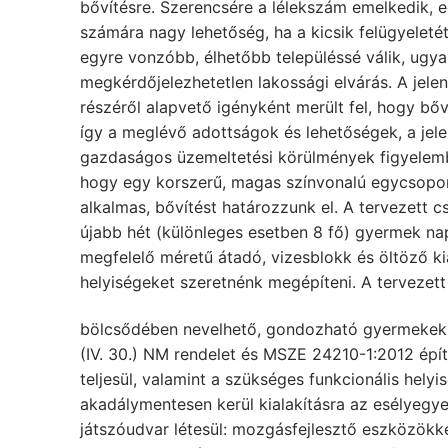
bővítésre. Szerencsére a lélekszám emelkedik, 
számára nagy lehetőség, ha a kicsik felügyeletét
egyre vonzóbb, élhetőbb településsé válik, ugya
megkérdőjelezhetetlen lakossági elvárás. A jelenl
részéről alapvető igényként merült fel, hogy bő
így a meglévő adottságok és lehetőségek, a jele
gazdaságos üzemeltetési körülmények figyelembe
hogy egy korszerű, magas színvonalú egycsoport
alkalmas, bővítést határozzunk el. A tervezett 
újabb hét (különleges esetben 8 fő) gyermek na
megfelelő méretű átadó, vizesblokk és öltöző kia
helyiségeket szeretnénk megépíteni. A tervezett
bölcsődében nevelhető, gondozható gyermekek 
(IV. 30.) NM rendelet és MSZE 24210-1:2012 építé
teljesül, valamint a szükséges funkcionális helyi
akadálymentesen kerül kialakításra az esélyegy
játszóudvar létesül: mozgásfejlesztő eszközökke