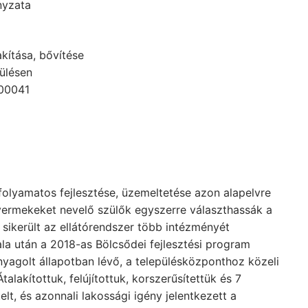
nyzata
akítása, bővítése
pülésen
-00041
folyamatos fejlesztése, üzemeltetése azon alapelvre
 gyermekeket nevelő szülők egyszerre választhassák a
 sikerült az ellátórendszer több intézményét
ala után a 2018-as Bölcsődei fejlesztési program
yagolt állapotban lévő, a településközponthoz közeli
alakítottuk, felújítottuk, korszerűsítettük és 7
lt, és azonnali lakossági igény jelentkezett a